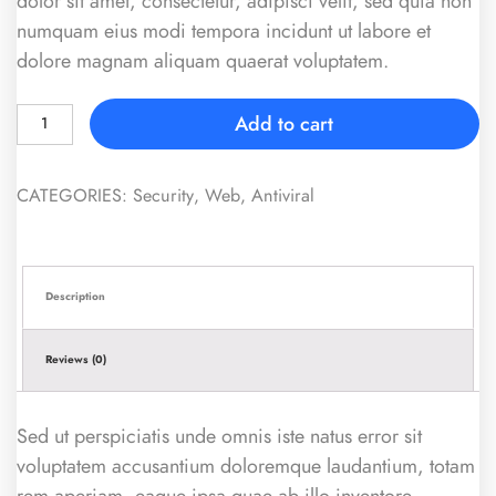
dolor sit amet, consectetur, adipisci velit, sed quia non
numquam eius modi tempora incidunt ut labore et
dolore magnam aliquam quaerat voluptatem.
Add to cart
CATEGORIES:
Security
,
Web
,
Antiviral
Description
Reviews (0)
Sed ut perspiciatis unde omnis iste natus error sit
voluptatem accusantium doloremque laudantium, totam
rem aperiam, eaque ipsa quae ab illo inventore