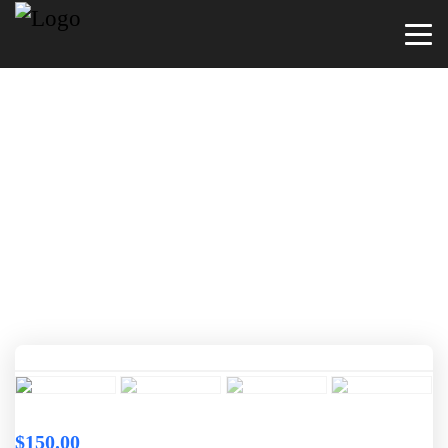
IP-camera ActiveCam
AC-D4111IR1 (3.6
mm)
$
150.00