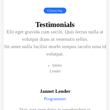
Clients Say
Testimonials
Elit eget gravida cum sociis. Quis lectus nulla at
volutpat diam ut venenatis tellus.
Sit amet nulla facilisi morbi tempus iaculis urna id
volutpat.
Jannet Lender
Programmer
Duis aute irure dolor in reprehenderit in