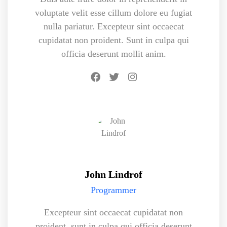
voluptate velit esse cillum dolore eu fugiat
nulla pariatur. Excepteur sint occaecat
cupidatat non proident. Sunt in culpa qui
officia deserunt mollit anim.
John Lindrof
Programmer
Excepteur sint occaecat cupidatat non
proident, sunt in culpa qui officia deserunt